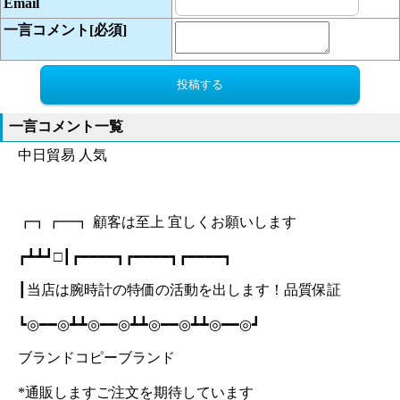
Email
一言コメント[必須]
一言コメント一覧
中日貿易 人気
┏┓┏━┓ 顧客は至上 宜しくお願いします
┏┻┻┛□┃┏━━━━┓┏━━━━┓┏━━━━┓
┃当店は腕時計の特価の活動を出します！品質保証
┗◎━━◎┻┻◎━━◎┻┻◎━━◎┻┻◎━━◎┛
ブランドコピーブランド
*通販しますご注文を期待しています