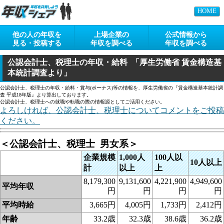
HOME
他の人の年収を
上場企業の
公式情報から
見る・投稿する
年収を調べる
年収を調べる
公認会計士、税理士の年収・給料 「厚生労働省 賃金構造基
本統計調査より」
公認会計士、税理士の年収・給料・賞与(ボーナス)等の情報を、厚生労働省の『賃金構造基本統計調
査 平成18年版』より算出しております。
公認会計士、税理士への就職や転職の際の情報源としてご活用ください。
よろしければ、公認会計士、税理士についてコメントをご投稿
ください。
＜公認会計士、税理士 男女系＞
企業規模
1,000人
100人以
10人以上
計
以上
上
8,179,300
9,131,600
4,221,900
4,949,600
平均年収
円
円
円
円
平均時給
3,665円
4,005円
1,733円
2,412円
年齢
33.2歳
32.3歳
38.6歳
36.2歳