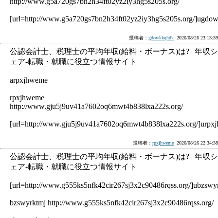
http://www.g5a720gs7bn2h34ft02yz2iy3hg5s205s.org/
[url=http://www.g5a720gs7bn2h34ft02yz2iy3hg5s205s.org/]ugdow
投稿者：
gdowkkqhdk
2020/08/26 23:13:39
公認会計士、税理士の平均年収(給料・ボーナス)は? | 年収シ
ェア-転職・就職に役立つ情報サイト
arpxjhweme
rpxjhweme
http://www.gju5j9uv41a7602oq6mwt4b838lxa222s.org/
[url=http://www.gju5j9uv41a7602oq6mwt4b838lxa222s.org/]urpxj
投稿者：
rpxjhweme
2020/08/26 22:34:38
公認会計士、税理士の平均年収(給料・ボーナス)は? | 年収シ
ェア-転職・就職に役立つ情報サイト
[url=http://www.g555ks5nfk42cir267sj3x2c90486rqss.org/]ubzswyr
bzswyrktmj http://www.g555ks5nfk42cir267sj3x2c90486rqss.org/