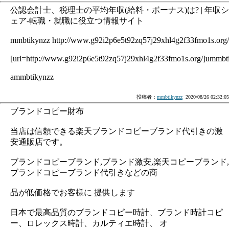
公認会計士、税理士の平均年収(給料・ボーナス)は? | 年収シ
ェア-転職・就職に役立つ情報サイト
mmbtikynzz http://www.g92i2p6e5t92zq57j29xhl4g2f33fmo1s.org/
[url=http://www.g92i2p6e5t92zq57j29xhl4g2f33fmo1s.org/]ummbti
ammbtikynzz
投稿者：
mmbtikynzz
2020/08/26 02:32:05
ブランドコピー財布
当店は信頼できる楽天ブランドコピーブランド代引きの激
安通販店です。
ブランドコピーブランド,ブランド激安,楽天コピーブランド,
ブランドコピーブランド代引きなどの商
品が低価格でお客様に 提供します
日本で最高品質のブランドコピー時計、ブランド時計コピ
ー、ロレックス時計、カルティエ時計、 オ