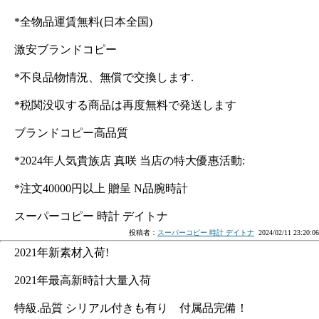
*全物品運賃無料(日本全国)
激安ブランドコピー
*不良品物情況、無償で交換します.
*税関没収する商品は再度無料で発送します
ブランドコピー高品質
*2024年人気貴族店 真咲 当店の特大優惠活動:
*注文40000円以上 贈呈 N品腕時計
スーパーコピー 時計 デイトナ
投稿者：
スーパーコピー 時計 デイトナ
2024/02/11 23:20:06
2021年新素材入荷!
2021年最高新時計大量入荷
特級.品質 シリアル付きも有り 付属品完備！