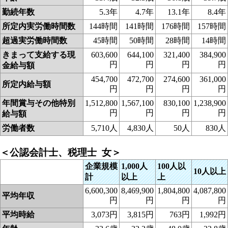
勤続年数
5.3年
4.7年
13.1年
8.4年
所定内実労働時間数
144時間
141時間
176時間
157時間
超過実労働時間数
45時間
50時間
28時間
14時間
きまって支給する現
603,600
644,100
321,400
384,900
円
円
円
円
金給与額
454,700
472,700
274,600
361,000
所定内給与額
円
円
円
円
年間賞与その他特別
1,512,800
1,567,100
830,100
1,238,900
円
円
円
円
給与額
労働者数
5,710人
4,830人
50人
830人
＜公認会計士、税理士 女＞
企業規模
1,000人
100人以
10人以上
計
以上
上
6,600,300
8,469,900
1,804,800
4,087,800
平均年収
円
円
円
円
平均時給
3,073円
3,815円
763円
1,992円