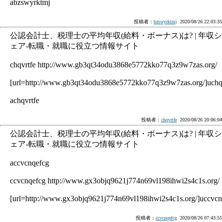
abzswyrktmj
投稿者：
bzswyrktmj
2020/08/26 22:03:35
公認会計士、税理士の平均年収(給料・ボーナス)は? | 年収シ
ェア-転職・就職に役立つ情報サイト
chqvrtfe http://www.gb3qt34odu3868e5772kko77q3z9w7zas.org/
[url=http://www.gb3qt34odu3868e5772kko77q3z9w7zas.org/]uchqvr
achqvrtfe
投稿者：
chqvrtfe
2020/08/26 20:06:04
公認会計士、税理士の平均年収(給料・ボーナス)は? | 年収シ
ェア-転職・就職に役立つ情報サイト
accvcnqefcg
ccvcnqefcg http://www.gx3objq9621j774n69vl198ihwi2s4c1s.org/
[url=http://www.gx3objq9621j774n69vl198ihwi2s4c1s.org/]uccvcnq
投稿者：
ccvcnqefcg
2020/08/26 07:43:55