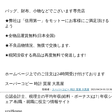
バッグ、財布、小物などでございます専売店
★弊社は「信用第一」をモットーにお客様にご満足頂ける
よう
★全物品運賃無料(日本全国)
★不良品物情況、無償で交換します.
★税関没収する商品は再度無料で発送します!
ホームページ上でのご注文は24時間受け付けております
スーパーコピー 時計 質屋 大黒屋
投稿者：
スーパーコピー 時計 質屋 大黒屋
2021/04/24 01:53:36
公認会計士、税理士の平均年収(給料・ボーナス)は? | 年収シ
ェア-転職・就職に役立つ情報サイト
yzxlfkpmq