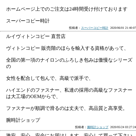
ホームページ上でのご注文は24時間受け付けております
スーパーコピー時計
投稿者：
スーパーコピー時計
2020/06/01 21:40:07
ルイヴィトンコピー 直営店
ヴィトンコピー 販売階のほらを輸入する資格があって、
全国の第一項のナイロンのふろしき包みは傲慢なシリーズ
の
女性を配合して包んで、高級で派手で、
ハイエンドのファスナー、私達の採用の高級なファスナー
は大工場のOEMからで、
ファスナーが順調で滑るのは丈夫で、高品質と高享受。
腕時計ショップ
投稿者：
腕時計ショップ
2020/05/24 03:27:24
激安、安心、安全にお届けします、安心して買って下さい