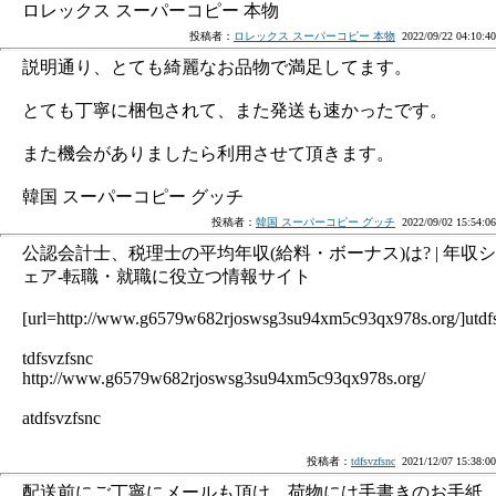
ロレックス スーパーコピー 本物
投稿者：
ロレックス スーパーコピー 本物
2022/09/22 04:10:40
説明通り、とても綺麗なお品物で満足してます。
とても丁寧に梱包されて、また発送も速かったです。
また機会がありましたら利用させて頂きます。
韓国 スーパーコピー グッチ
投稿者：
韓国 スーパーコピー グッチ
2022/09/02 15:54:06
公認会計士、税理士の平均年収(給料・ボーナス)は? | 年収シ
ェア-転職・就職に役立つ情報サイト
[url=http://www.g6579w682rjoswsg3su94xm5c93qx978s.org/]utdfsv
tdfsvzfsnc
http://www.g6579w682rjoswsg3su94xm5c93qx978s.org/
atdfsvzfsnc
投稿者：
tdfsvzfsnc
2021/12/07 15:38:00
配送前にご丁寧にメールも頂け、荷物には手書きのお手紙