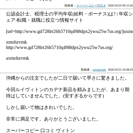
投稿者：
スーパーコピー代引き
2020/10/29 09:15:05
公認会計士、税理士の平均年収(給料・ボーナス)は? | 年収シ
ェア-転職・就職に役立つ情報サイト
[url=http://www.gd728lrr26h5710q49l8dpx2ywu25w7us.org/]uxmo
xmohzvmk
http://www.gd728lrr26h5710q49l8dpx2ywu25w7us.org/
axmohzvmk
投稿者：
xmohzvmk
2020/10/23 10:08:02
沖縄からの注文でしたが二日で届いて早さに驚きました。
今回ルイヴィトンのカデナ新品を頼みましたが、あまり期
待はしていませんでした。(安すぎるからです)
しかし届いて物はきれいでした。
非常に満足です。ありがとうございました。
スーパーコピー 口コミ ヴィトン