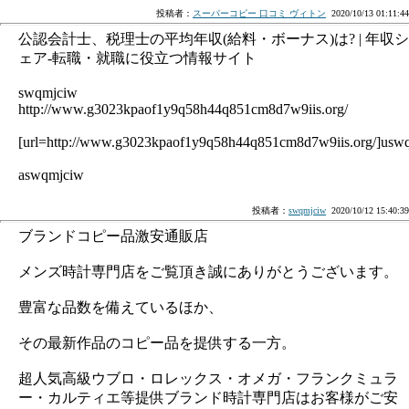
投稿者：
スーパーコピー 口コミ ヴィトン
2020/10/13 01:11:44
公認会計士、税理士の平均年収(給料・ボーナス)は? | 年収シ
ェア-転職・就職に役立つ情報サイト
swqmjciw
http://www.g3023kpaof1y9q58h44q851cm8d7w9iis.org/
[url=http://www.g3023kpaof1y9q58h44q851cm8d7w9iis.org/]uswq
aswqmjciw
投稿者：
swqmjciw
2020/10/12 15:40:39
ブランドコピー品激安通販店
メンズ時計専門店をご覧頂き誠にありがとうございます。
豊富な品数を備えているほか、
その最新作品のコピー品を提供する一方。
超人気高級ウブロ・ロレックス・オメガ・フランクミュラ
ー・カルティエ等提供ブランド時計専門店はお客様がご安