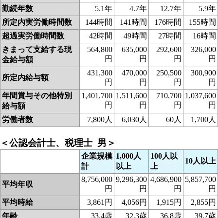
勤続年数
5.1年
4.7年
12.7年
5.9年
所定内実労働時間数
144時間
141時間
176時間
155時間
超過実労働時間数
42時間
49時間
27時間
16時間
きまって支給する現
564,800
635,000
292,600
326,000
円
円
円
円
金給与額
431,300
470,000
250,500
300,900
所定内給与額
円
円
円
円
年間賞与その他特別
1,401,700
1,511,600
710,700
1,037,600
円
円
円
円
給与額
労働者数
7,800人
6,030人
60人
1,700人
＜公認会計士、税理士 男＞
企業規模
1,000人
100人以
10人以上
計
以上
上
8,756,000
9,296,300
4,686,900
5,857,700
平均年収
円
円
円
円
平均時給
3,861円
4,056円
1,915円
2,855円
年齢
33.4歳
32.3歳
36.8歳
39.7歳