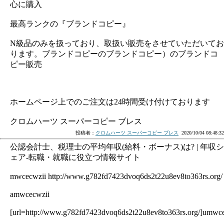
心に購入
最高ランクの『ブランドコピー』
N級品のみを扱っており、取扱い販売をさせていただいてお
ります。ブランドコピーのブランドコピー）のブランドコ
ピー販売
ホームページ上でのご注文は24時間受け付けております
クロムハーツ スーパーコピー ブレス
投稿者：
クロムハーツ スーパーコピー ブレス
2020/10/04 08:48:32
公認会計士、税理士の平均年収(給料・ボーナス)は? | 年収シ
ェア-転職・就職に役立つ情報サイト
mwcecwzii http://www.g782fd7423dvoq6ds2t22u8ev8to363rs.org/
amwcecwzii
[url=http://www.g782fd7423dvoq6ds2t22u8ev8to363rs.org/]umwcec