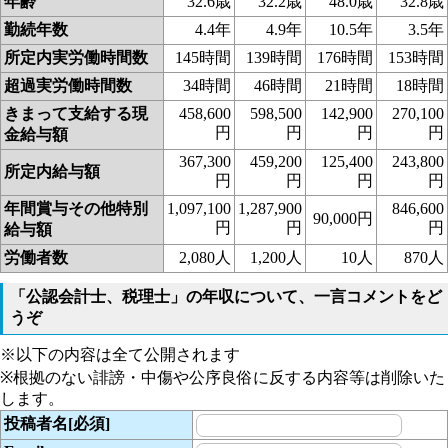
年齢
32.6歳
32.2歳
48.0歳
32.8歳
勤続年数
4.4年
4.9年
10.5年
3.5年
所定内実労働時間数
145時間
139時間
176時間
153時間
超過実労働時間数
34時間
46時間
21時間
18時間
きまって支給する現
458,600
598,500
142,900
270,100
円
円
円
円
金給与額
367,300
459,200
125,400
243,800
所定内給与額
円
円
円
円
年間賞与その他特別
1,097,100
1,287,900
846,600
90,000円
円
円
円
給与額
労働者数
2,080人
1,200人
10人
870人
「公認会計士、税理士」の年収について、一言コメントをど
うぞ
※以下の内容は全て公開されます
※根拠のない誹謗・中傷や公序良俗に反する内容等は削除いた
します。
投稿者名[必須]