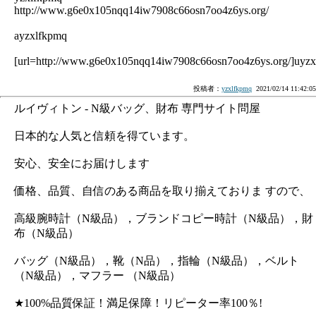
http://www.g6e0x105nqq14iw7908c66osn7oo4z6ys.org/
ayzxlfkpmq
[url=http://www.g6e0x105nqq14iw7908c66osn7oo4z6ys.org/]uyzxl
投稿者：
yzxlfkpmq
2021/02/14 11:42:05
ルイヴィトン - N級バッグ、財布 専門サイト問屋
日本的な人気と信頼を得ています。
安心、安全にお届けします
価格、品質、自信のある商品を取り揃えておりま すので、
高級腕時計（N級品），ブランドコピー時計（N級品），財
布（N級品）
バッグ（N級品），靴（N品），指輪（N級品），ベルト
（N級品），マフラー （N級品）
★100%品質保証！満足保障！リピーター率100％!