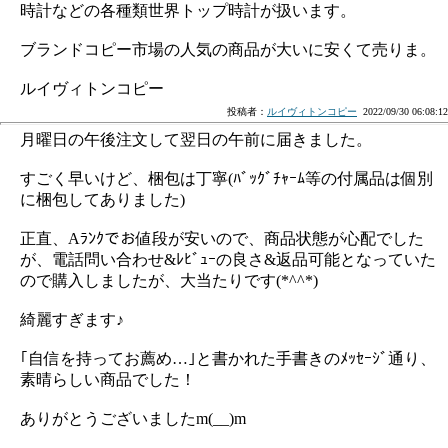
時計などの各種類世界トップ時計が扱います。
ブランドコピー市場の人気の商品が大いに安くて売りま。
ルイヴィトンコピー
投稿者：
ルイヴィトンコピー
2022/09/30 06:08:12
月曜日の午後注文して翌日の午前に届きました。
すごく早いけど、梱包は丁寧(ﾊﾞｯｸﾞﾁｬｰﾑ等の付属品は個別
に梱包してありました)
正直、Aﾗﾝｸでお値段が安いので、商品状態が心配でした
が、電話問い合わせ&ﾚﾋﾞｭｰの良さ&返品可能となっていた
ので購入しましたが、大当たりです(*^^*)
綺麗すぎます♪
｢自信を持ってお薦め…｣と書かれた手書きのﾒｯｾｰｼﾞ通り、
素晴らしい商品でした！
ありがとうございましたm(__)m