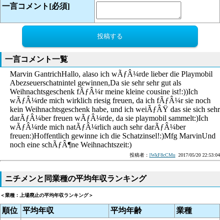
一言コメント[必須]
一言コメント一覧
Marvin GantrichHallo, alaso ich wÃƒÂ¼rde lieber die Playmobil
Abezseuerschatnintel gewinnen,Da sie sehr sehr gut als
Weihnachtsgeschenk fÃƒÂ¼r meine kleine cousine ist!:))Ich
wÃƒÂ¼rde mich wirklich riesig freuen, da ich fÃƒÂ¼r sie noch
kein Weihnachtsgeschenk habe, und ich weiÃƒÂŸ das sie sich sehr
darÃƒÂ¼ber freuen wÃƒÂ¼rde, da sie playmobil sammelt:)Ich
wÃƒÂ¼rde mich natÃƒÂ¼rlich auch sehr darÃƒÂ¼ber
freuen:)Hoffentlich gewinne ich die Schatzinsel!:)Mfg MarvinUnd
noch eine schÃƒÂ¶ne Weihnachtszeit:)
投稿者：
lWkF8cCMu
2017/05/20 22:53:04
ニチメンと同業種の平均年収ランキング
＜業種：上場廃止の平均年収ランキング＞
順位
平均年収
平均年齢
業種