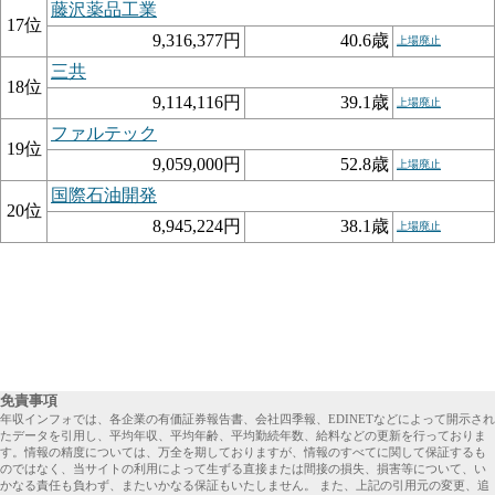
藤沢薬品工業
17位
9,316,377円
40.6歳
上場廃止
三共
18位
9,114,116円
39.1歳
上場廃止
ファルテック
19位
9,059,000円
52.8歳
上場廃止
国際石油開発
20位
8,945,224円
38.1歳
上場廃止
免責事項
年収インフォでは、各企業の有価証券報告書、会社四季報、EDINETなどによって開示され
たデータを引用し、平均年収、平均年齢、平均勤続年数、給料などの更新を行っておりま
す。情報の精度については、万全を期しておりますが、情報のすべてに関して保証するも
のではなく、当サイトの利用によって生ずる直接または間接の損失、損害等について、い
かなる責任も負わず、またいかなる保証もいたしません。 また、上記の引用元の変更、追