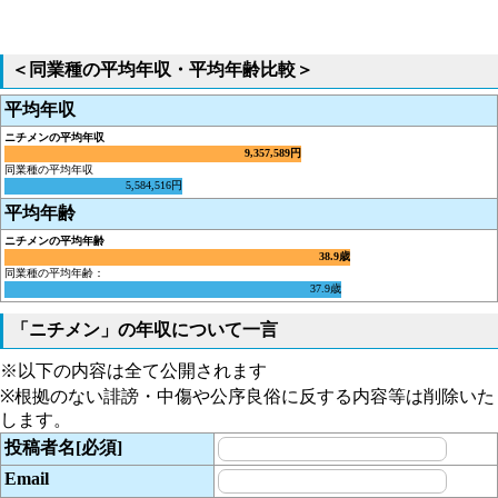
＜同業種の平均年収・平均年齢比較＞
平均年収
ニチメンの平均年収
9,357,589円
同業種の平均年収
5,584,516円
平均年齢
ニチメンの平均年齢
38.9歳
同業種の平均年齢：
37.9歳
「ニチメン」の年収について一言
※以下の内容は全て公開されます
※根拠のない誹謗・中傷や公序良俗に反する内容等は削除いた
します。
投稿者名[必須]
Email