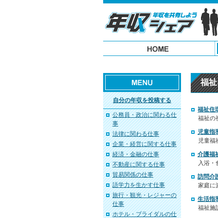
福祉
自分の年収を投稿する
福祉住
公務員・政治に関わる仕
福祉の
事
児童指
法律に関わる仕事
児童福
企業・経営に関する仕事
経済・金融の仕事
介護福
入浴・
不動産に関する仕事
貿易関係の仕事
訪問介
語学力を生かす仕事
家庭に
旅行・観光・レジャーの
生活指
仕事
福祉施
ホテル・ブライダルの仕