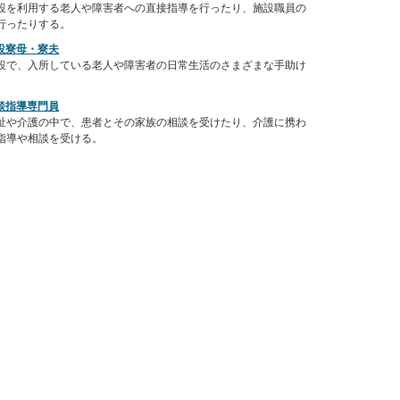
設を利用する老人や障害者への直接指導を行ったり、施設職員の
行ったりする。
設寮母・寮夫
設で、入所している老人や障害者の日常生活のさまざまな手助け
。
談指導専門員
祉や介護の中で、患者とその家族の相談を受けたり、介護に携わ
指導や相談を受ける。