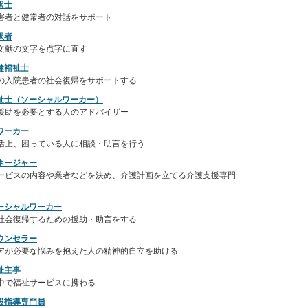
訳士
害者と健常者の対話をサポート
訳者
文献の文字を点字に直す
健福祉士
の入院患者の社会復帰をサポートする
祉士（ソーシャルワーカー）
援助を必要とする人のアドバイザー
ワーカー
活上、困っている人に相談・助言を行う
ネージャー
ービスの内容や業者などを決め、介護計画を立てる介護支援専門
ーシャルワーカー
社会復帰するための援助・助言をする
ウンセラー
アが必要な悩みを抱えた人の精神的自立を助ける
祉主事
中で福祉サービスに携わる
設指導専門員