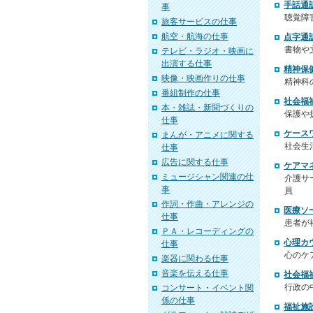
手話通
事
聴覚障
旅客サービスの仕事
航空・航海の仕事
点字通
書物や
テレビ・ラジオ・映画に
出演する仕事
精神保
映像・映画作りの仕事
精神科
番組制作の仕事
社会福
本・雑誌・新聞づくりの
保護や
仕事
ケース
まんが・アニメに関する
社会生
仕事
広告に関する仕事
ケアマ
ミュージシャン関連の仕
介護サ
事
員
作詞・作曲・アレンジの
医療ソ
仕事
患者が
ＰＡ・レコーディングの
心理カ
仕事
心のケ
楽器に関わる仕事
音楽を伝える仕事
社会福
行政の
コンサート・イベント関
係の仕事
福祉施