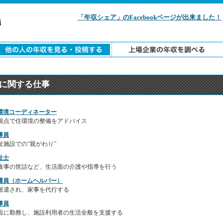
「年収シェア」のFacebookページが出来ました！
に関する仕事
環境コーディネーター
視点で住環境の整備をアドバイス
導員
祉施設での“親がわり”
祉士
食事の世話など、生活面の介護や指導を行う
護員（ホームヘルパー）
派遣され、家事を代行する
導員
設に勤務し、施設利用者の生活全般を支援する