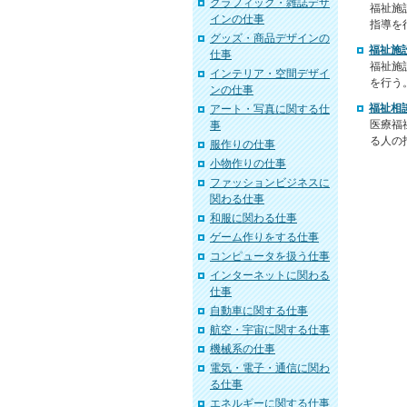
グラフィック・雑誌デザ
福祉施
インの仕事
指導を
グッズ・商品デザインの
福祉施
仕事
福祉施
インテリア・空間デザイ
を行う
ンの仕事
福祉相
アート・写真に関する仕
医療福
事
る人の
服作りの仕事
小物作りの仕事
ファッションビジネスに
関わる仕事
和服に関わる仕事
ゲーム作りをする仕事
コンピュータを扱う仕事
インターネットに関わる
仕事
自動車に関する仕事
航空・宇宙に関する仕事
機械系の仕事
電気・電子・通信に関わ
る仕事
エネルギーに関する仕事